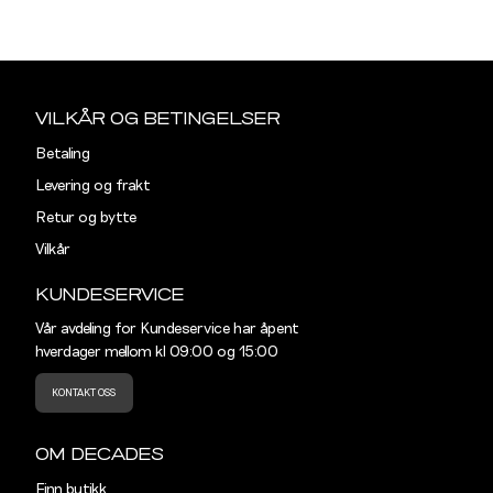
Din
e-
Sidebunn
post
VILKÅR OG BETINGELSER
Betaling
Levering og frakt
Retur og bytte
Vilkår
KUNDESERVICE
Vår avdeling for Kundeservice har åpent
hverdager mellom kl 09:00 og 15:00
KONTAKT OSS
OM DECADES
Finn butikk