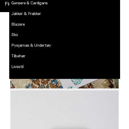
Gensere & Cardigans
Finn butikk
Jakker & Frakker
DECADES
-
Blazere
Jean
Paul
Sko
LOGG INN
Pysjamas & Undertøy
Tilbehør
Livsstil
Salg