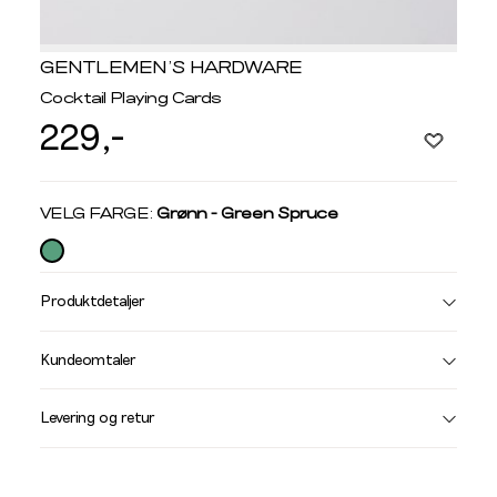
GENTLEMEN'S HARDWARE
Cocktail Playing Cards
229,-
Velg
VELG FARGE:
Grønn - Green Spruce
farge
Produktdetaljer
Størrelse
Få v
Kundeomtaler
Vi gir beskjed hvis varen kom
Levering og retur
stø
L