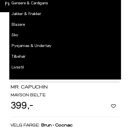
Gensere & Cardigans
Finn butikk
Jakker & Frakker
DECADES
-
Blazere
Jean
Paul
Sko
LOGG INN
Pysjamas & Undertøy
Tilbehør
Livsstil
Salg
MR. CAPUCHIN
MAYSON BELTE
399,-
Velg
VELG FARGE:
Brun - Cocnac