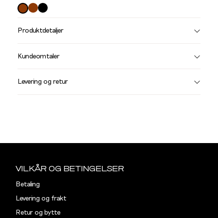
farge
Produktdetaljer
Størrelse
Få v
Kundeomtaler
Vi gir beskjed hvis varen kom
Levering og retur
stø
L
105
115
Sidebunn
Din
e-
VILKÅR OG BETINGELSER
post
Betaling
Levering og frakt
Retur og bytte