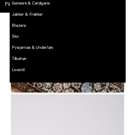
Gensere & Cardigans
Finn butikk
Jakker & Frakker
DECADES
-
Blazere
Jean
Paul
Sko
LOGG INN
Pysjamas & Undertøy
Tilbehør
Livsstil
Salg