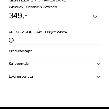
GENTLEMEN'S HARDWARE
Whiskey Tumbler & Stones
349,-
Velg
VELG FARGE:
Hvit - Bright White
farge
Produktdetaljer
Størrelse
Få v
Kundeomtaler
Vi gir beskjed hvis varen kom
Levering og retur
stø
L
Din
e-
post