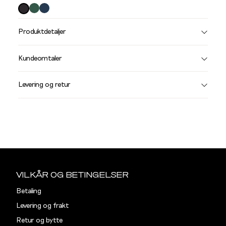
farge
Produktdetaljer
Størrelse
Få v
Kundeomtaler
Vi gir beskjed hvis varen kom
Levering og retur
stø
L
Din
e-
Sidebunn
post
VILKÅR OG BETINGELSER
Betaling
Levering og frakt
Retur og bytte