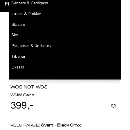
Gensere & Cardigans
Finn butikk
Jakker & Frakker
DECADES
-
Blazere
Jean
Paul
Sko
LOGG INN
Pysjamas & Undertøy
Tilbehør
Livsstil
Salg
WOS NOT WOS
WNW Caps
399,-
Velg
VELG FARGE:
Svart - Black Onyx