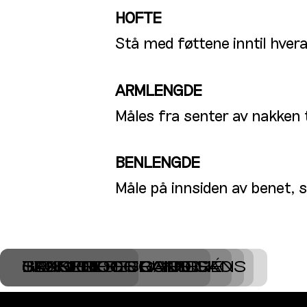
HOFTE
Stå med føttene inntil hver
ARMLENGDE
Måles fra senter av nakken t
BENLENGDE
Måle på innsiden av benet, s
STØRRELSESGUIDE SKO
BUKSER OG JEANS
SKJORTER
T-SKJORTER OG PIQUÉ
GENSERE OG CARDIGANS
JAKKER OG FRAKKER
Sidebunn