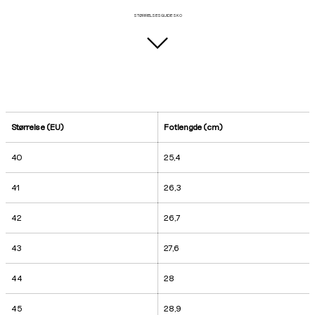
STØRRELSESGUIDE SKO
Størrelse (EU)
Fotlengde (cm)
40
25,4
41
26,3
42
26,7
43
27,6
44
28
45
28,9