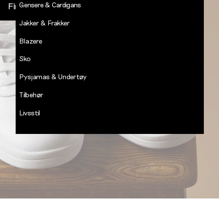
Gensere & Cardigans
Finn butikk
Jakker & Frakker
DECADES
-
Blazere
Jean
Paul
Sko
LOGG INN
Pysjamas & Undertøy
Tilbehør
Livsstil
Salg