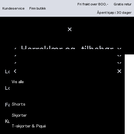
Gå
Fri frakt over 800,-
Gratis retur
Kundeservice
Finn butikk
til
BLI MEDLEM I DECADES KUNDEKLUBB
Åpent kjøp i 30 dager
innhold
LOGG INN ELLER REGIS
FRI FRAKT OVER 800,- / GRATIS RETUR / ÅPENT KJØP I 30 DAGER
Hovedmeny
MEDLEM: LOGG INN OG FÅ MEDLEMSPRIS AUTOMATISK
HERREKLÆR OG -TILBEHØR
Salg
LUKK
TRUKKET FRA I KASSEN
NYHETER
Herreklær og -tilbehør
MERKER
LUKK
LUKK
FINN BUTIKK
Vis alle
Herre
Gensere & Cardigans
LUKK
LUKK
Vis alle
Zip Sweater Rain Forest
Logg inn
Nyheter
LUKK
LUKK
Vis alle
LOGG INN / REGISTRE
NYHETER
LUKK
LUKK
LUKK
LUKK
Vis alle
Vis alle
Jeans
Åpne
Merker
Logg inn
meny
Finn butikk
Bukser
Favoritter
Shorts
Skjorter
Kundeservice
T-skjorter & Piqué