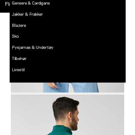
Gensere & Cardigans
Finn butikk
Jakker & Frakker
DECADES
-
Blazere
Jean
Paul
Sko
LOGG INN
Pysjamas & Undertøy
Tilbehør
Livsstil
Salg