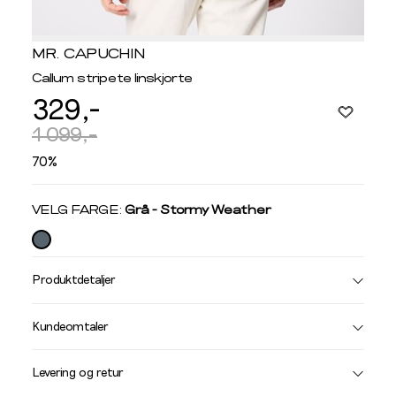
MR. CAPUCHIN
Callum stripete linskjorte
329,-
1 099,-
70%
Velg
VELG FARGE:
Grå - Stormy Weather
farge
Produktdetaljer
Størrelse
Få v
Kundeomtaler
Vi gir beskjed hvis varen kom
Levering og retur
stø