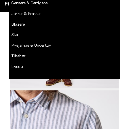
Gensere & Cardigans
Finn butikk
Jakker & Frakker
DECADES
-
Blazere
Jean
Paul
Sko
LOGG INN
Pysjamas & Undertøy
Tilbehør
Livsstil
Salg