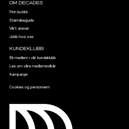
Ermlengde
89
90,5
OM DECADES
Finn butikk
Rygglengde
77
78
Størrelseguide
Vårt ansvar
TAILORED
Jobb hos oss
Størrelse
S
M
KUNDEKLUBB
Halsvidde
38,5
40,5
Bli medlem i vår kundeklubb
Les om våre medlemsvilkår
Skulderbredde
43
45
Kampanjer
Bryst
102
108
Cookies og personvern
Liv
96
102
Ermlengde
89
90,5
Rygglengde
77
78