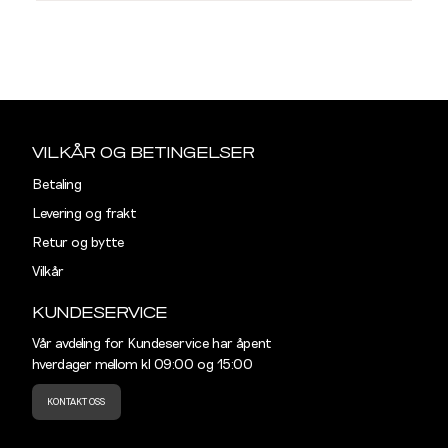
L
SKJORTER
M
L
Listet opp etter merke:
Sidebunn
Din
e-
MR. CAPUCHIN
VILKÅR OG BETINGELSER
post
Betaling
REGULAR
Levering og frakt
Størrelse
S
M
Retur og bytte
Vilkår
Halsvidde
39
41
KUNDESERVICE
Skulderbredde
43,5
45,5
Vår avdeling for Kundeservice har åpent
hverdager mellom kl 09:00 og 15:00
Bryst
104
110
KONTAKT OSS
Liv
100
106