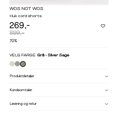
WOS NOT WOS
Huk cord shorts
269,-
899,-
70%
Velg
VELG FARGE:
Grå - Silver Sage
farge
Produktdetaljer
Størrelse
Få v
Kundeomtaler
Vi gir beskjed hvis varen kom
Levering og retur
stø
L