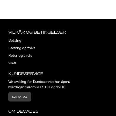
XS
S
Sidebunn
XXL
VILKÅR OG BETINGELSER
Din
Betaling
e-
Levering og frakt
post
Retur og bytte
Vilkår
KUNDESERVICE
Vår avdeling for Kundeservice har åpent
hverdager mellom kl 09:00 og 15:00
KONTAKT OSS
OM DECADES