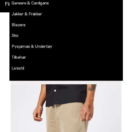
Gensere & Cardigans
Finn butikk
Jakker & Frakker
DECADES
-
Blazere
Jean
Paul
Sko
LOGG INN
Pysjamas & Undertøy
Tilbehør
Livsstil
Salg