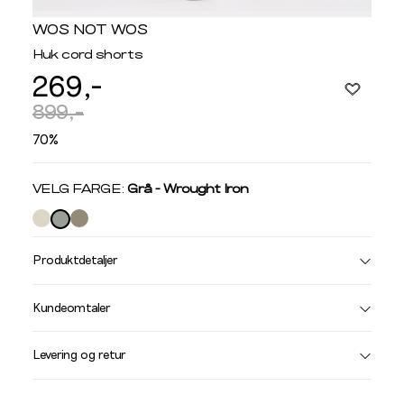
WOS NOT WOS
Huk cord shorts
269,-
899,-
70%
Velg
VELG FARGE:
Grå - Wrought Iron
farge
Produktdetaljer
Størrelse
Få v
Kundeomtaler
Vi gir beskjed hvis varen kom
Levering og retur
stø
L