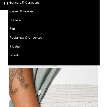
Gensere & Cardigans
Finn butikk
Jakker & Frakker
DECADES
-
Blazere
Jean
Paul
Sko
LOGG INN
Pysjamas & Undertøy
Tilbehør
Livsstil
Salg