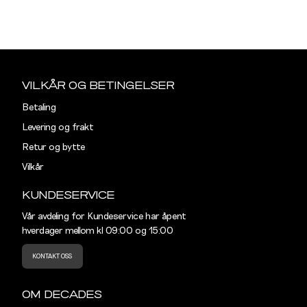
XS
S
Sidebunn
Din
e-
VILKÅR OG BETINGELSER
post
Betaling
Levering og frakt
Retur og bytte
Vilkår
KUNDESERVICE
Vår avdeling for Kundeservice har åpent
hverdager mellom kl 09:00 og 15:00
KONTAKT OSS
OM DECADES